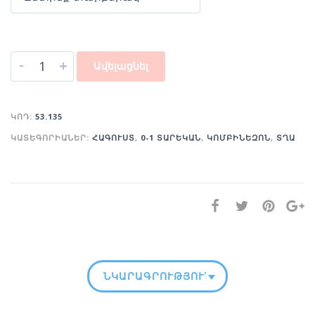
-
+
Ավելացնել
ԿՈԴ:
53.135
ԿԱՏԵԳՈՐԻԱՆԵՐ:
ՀԱԳՈՒՍՏ
,
0-1 ՏԱՐԵԿԱՆ
,
ԿՈՄԲԻՆԵԶՈՆ
,
ՏՂԱ
ՆԿԱՐԱԳՐՈՒԹՅՈՒՆ