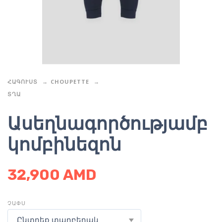
ՀԱԳՈՒՍՏ
CHOUPETTE
ՏՂԱ
Ասեղնագործությամբ
կոմբինեզոն
32,900
AMD
ՉԱՓՍ
Ընտրեք տարբերակ