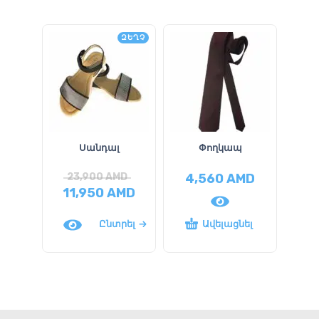
ԶԵՂՉ
Սանդալ
Փողկապ
23,900
AMD
4,560
AMD
2
11,950
AMD
1
Ընտրել
Ավելացնել