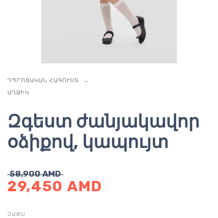
ԴՊՐՈՑԱԿԱՆ ՀԱԳՈՒՍՏ
ԱՂՋԻԿ
Զգեստ ժանյակավոր
օձիքով, կապույտ
58,900
AMD
29,450
AMD
ՉԱՓՍ