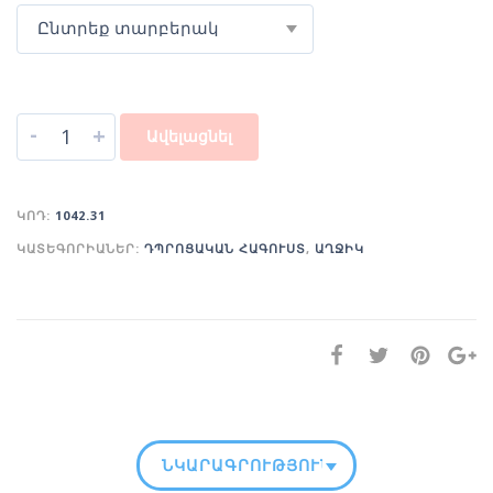
Ընտրեք տարբերակ
-
+
Ավելացնել
ԿՈԴ:
1042.31
ԿԱՏԵԳՈՐԻԱՆԵՐ:
ԴՊՐՈՑԱԿԱՆ ՀԱԳՈՒՍՏ
,
ԱՂՋԻԿ
ՆԿԱՐԱԳՐՈՒԹՅՈՒՆ