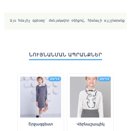
Այս հմայիչ զգեստը՝ ժանյակավոր օձիքով, հիանալի այլընտրանք է 
ՆՈՒՅՆԱՆՄԱՆ ԱՊՐԱՆՔՆԵՐ
ԶԵՂՉ
ԶԵՂՉ
Շրջազգեստ
Վերնաշապիկ