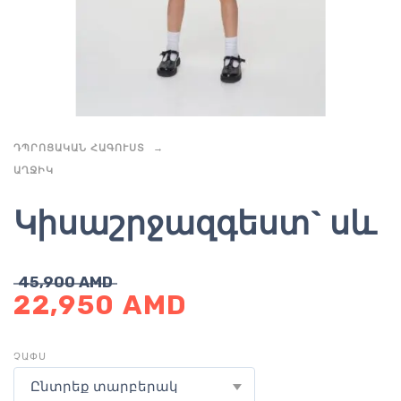
ԴՊՐՈՑԱԿԱՆ ՀԱԳՈՒՍՏ
ԱՂՋԻԿ
Կիսաշրջազգեստ` սև
45,900
AMD
22,950
AMD
ՉԱՓՍ
Ընտրեք տարբերակ