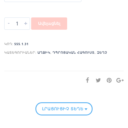
-
+
Ավելացնել
ԿՈԴ:
555.1.31
ԿԱՏԵԳՈՐԻԱՆԵՐ:
ԱՂՋԻԿ
,
ԴՊՐՈՑԱԿԱՆ ՀԱԳՈՒՍՏ
,
ԶԵՂՉ
ԼՐԱՑՈՒՑԻՉ ՏԵՂԵԿՈՒԹՅՈՒՆ