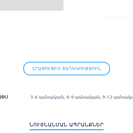
ԼՐԱՑՈՒՑԻՉ ՏԵՂԵԿՈՒԹՅՈՒՆ
ԱՓՍ
3-6 ամսական
,
6-9 ամսական
,
9-12 ամսակ
ՆՈՒՅՆԱՆՄԱՆ ԱՊՐԱՆՔՆԵՐ