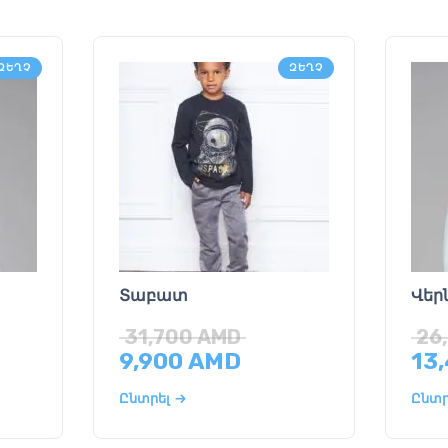
ԶԵՂՉ
ԶԵՂՉ
Տաբատ
Վեր
31,700
AMD
26
9,900
AMD
13
Ընտրել
Ընտր