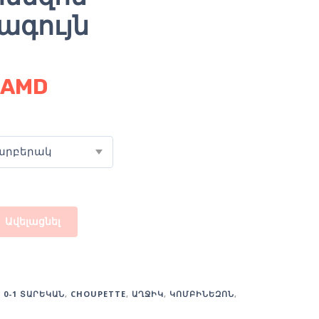
ագույն
AMD
արբերակ
Ավելացնել
:
0-1 ՏԱՐԵԿԱՆ
,
CHOUPETTE
,
ԱՂՋԻԿ
,
ԿՈՄԲԻՆԵԶՈՆ
,