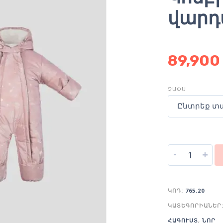
վարդ
89,900
ՉԱՓՍ
Ընտրեք տ
-
+
ԿՈԴ:
765.20
ԿԱՏԵԳՈՐԻԱՆԵՐ
ՀԱԳՈՒՍՏ
,
ՆՈՐ