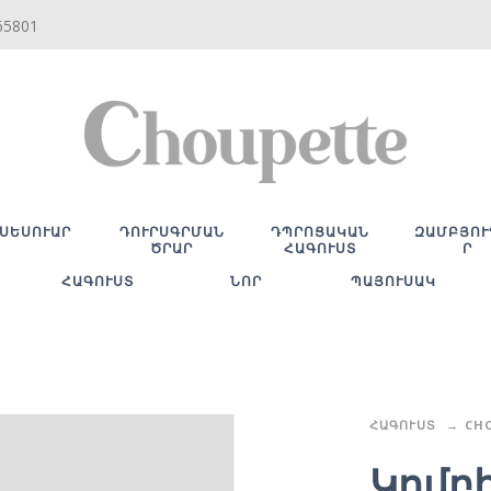
65801
ՍԵՍՈՒԱՐ
ԴՈՒՐՍԳՐՄԱՆ
ԴՊՐՈՑԱԿԱՆ
ԶԱՄԲՅՈՒ
ԾՐԱՐ
ՀԱԳՈՒՍՏ
Ր
ՀԱԳՈՒՍՏ
ՆՈՐ
ՊԱՅՈՒՍԱԿ
ՀԱԳՈՒՍՏ
CH
Կոմբի