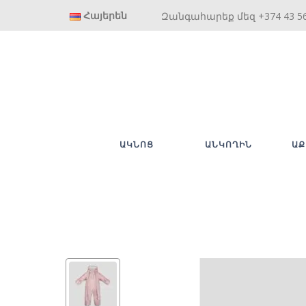
Հայերեն
Զանգահարեք մեզ +374 43 5
ԱԿՆՈՑ
ԱՆԿՈՂԻՆ
ԱՔ