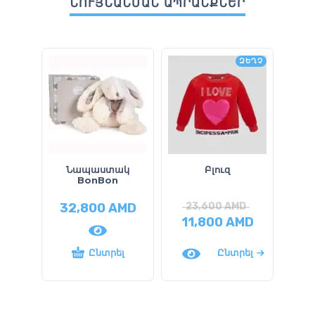
ՆՈՒՅՆԱՆՄԱՆ ԱՊՐԱՆՔՆԵՐ
ԶԵՂՉ
Նապաստակ
Բլուզ
Բա
BonBon
32,800
AMD
23,600
AMD
3
11,800
AMD
15
Ընտրել
Ընտրել