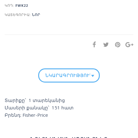
ԿՈԴ:
FWK22
ԿԱՏԵԳՈՐԻԱ:
ՆՈՐ
ՆԿԱՐԱԳՐՈՒԹՅՈՒՆ
Տարիքը՝ 1 տարեկանից
Մասերի քանակը՝ 151 հատ
Բրենդ: Fisher-Price