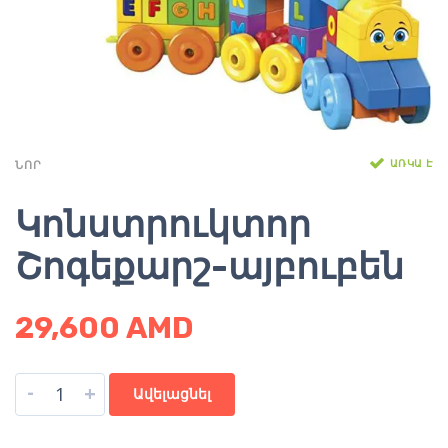
ԱՌԿԱ Է
ՆՈՐ
Կոնստրուկտոր
Շոգեքարշ-այբուբեն
29,600
AMD
-
+
Ավելացնել