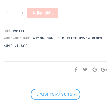
-
+
Ավելացնել
ԿՈԴ:
109.114
ԿԱՏԵԳՈՐԻԱՆԵՐ:
7-12 ՏԱՐԵԿԱՆ
,
CHOUPETTE
,
ԱՂՋԻԿ
,
ԲԼՈՒԶ
,
ՀԱԳՈՒՍՏ
,
ՆՈՐ
ԼՐԱՑՈՒՑԻՉ ՏԵՂԵԿՈՒԹՅՈՒՆ