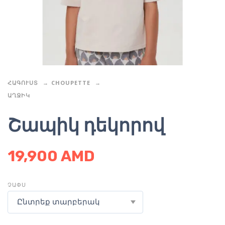
ՀԱԳՈՒՍՏ
CHOUPETTE
ԱՂՋԻԿ
Շապիկ դեկորով
19,900
AMD
ՉԱՓՍ
Ընտրեք տարբերակ