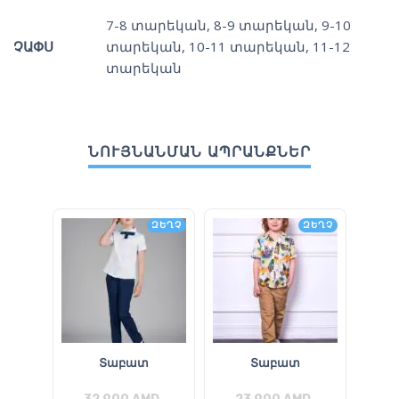
7-8 տարեկան
,
8-9 տարեկան
,
9-10
ՉԱՓՍ
տարեկան
,
10-11 տարեկան
,
11-12
տարեկան
ՆՈՒՅՆԱՆՄԱՆ ԱՊՐԱՆՔՆԵՐ
ԶԵՂՉ
ԶԵՂՉ
Տաբատ
Տաբատ