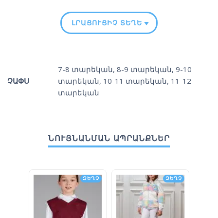
ԼՐԱՑՈՒՑԻՉ ՏԵՂԵԿՈՒԹՅՈՒՆ
7-8 տարեկան
,
8-9 տարեկան
,
9-10
ՉԱՓՍ
տարեկան
,
10-11 տարեկան
,
11-12
տարեկան
ՆՈՒՅՆԱՆՄԱՆ ԱՊՐԱՆՔՆԵՐ
ԶԵՂՉ
ԶԵՂՉ