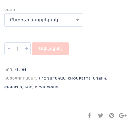
ՉԱՓՍ
Ընտրեք տարբերակ
-
+
Ավելացնել
ԿՈԴ:
45.104
ԿԱՏԵԳՈՐԻԱՆԵՐ:
7-12 ՏԱՐԵԿԱՆ
,
CHOUPETTE
,
ԱՂՋԻԿ
,
ՀԱԳՈՒՍՏ
,
ՆՈՐ
,
ՇՐՋԱԶԳԵՍՏ