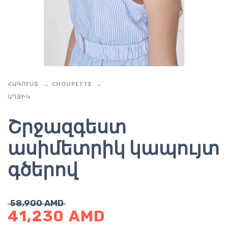
ՀԱԳՈՒՍՏ
CHOUPETTE
ԱՂՋԻԿ
Շրջազգեստ
ասիմետրիկ կապույտ
գծերով
58,900
AMD
41,230
AMD