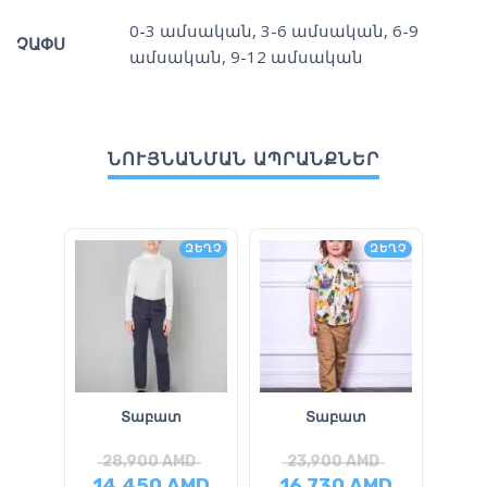
0-3 ամսական
,
3-6 ամսական
,
6-9
ՉԱՓՍ
ամսական
,
9-12 ամսական
ՆՈՒՅՆԱՆՄԱՆ ԱՊՐԱՆՔՆԵՐ
ԶԵՂՉ
ԶԵՂՉ
Տաբատ
Տաբատ
Վ
28,900
AMD
23,900
AMD
2
14,450
AMD
16,730
AMD
14