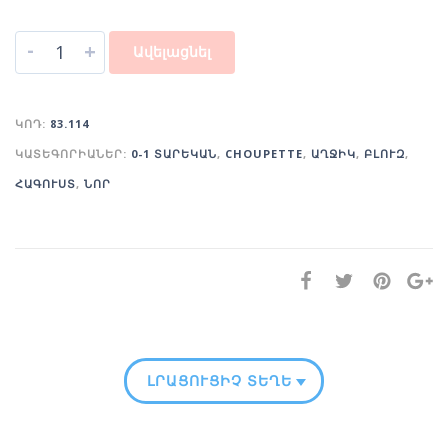
-
+
Ավելացնել
ԿՈԴ:
83.114
ԿԱՏԵԳՈՐԻԱՆԵՐ:
0-1 ՏԱՐԵԿԱՆ
,
CHOUPETTE
,
ԱՂՋԻԿ
,
ԲԼՈՒԶ
,
ՀԱԳՈՒՍՏ
,
ՆՈՐ
ԼՐԱՑՈՒՑԻՉ ՏԵՂԵԿՈՒԹՅՈՒՆ