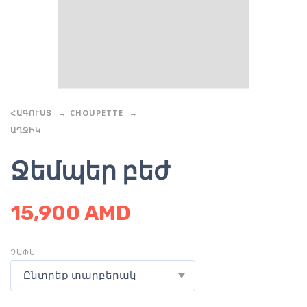
ՀԱԳՈՒՍՏ
CHOUPETTE
ԱՂՋԻԿ
Ջեմպեր բեժ
15,900
AMD
ՉԱՓՍ
Ընտրեք տարբերակ