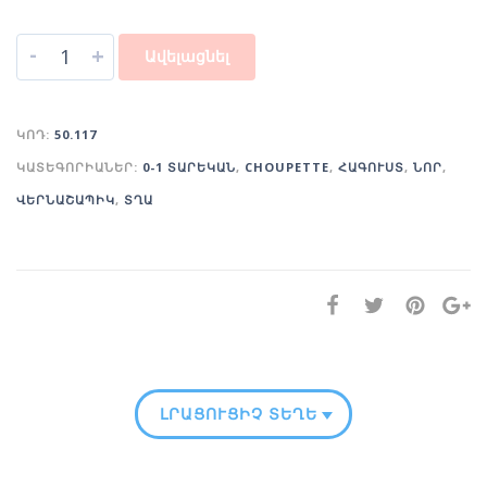
-
+
Ավելացնել
ԿՈԴ:
50.117
ԿԱՏԵԳՈՐԻԱՆԵՐ:
0-1 ՏԱՐԵԿԱՆ
,
CHOUPETTE
,
ՀԱԳՈՒՍՏ
,
ՆՈՐ
,
ՎԵՐՆԱՇԱՊԻԿ
,
ՏՂԱ
ԼՐԱՑՈՒՑԻՉ ՏԵՂԵԿՈՒԹՅՈՒՆ