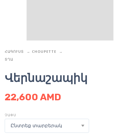
ՀԱԳՈՒՍՏ
CHOUPETTE
ՏՂԱ
Վերնաշապիկ
22,600
AMD
ՉԱՓՍ
Ընտրեք տարբերակ