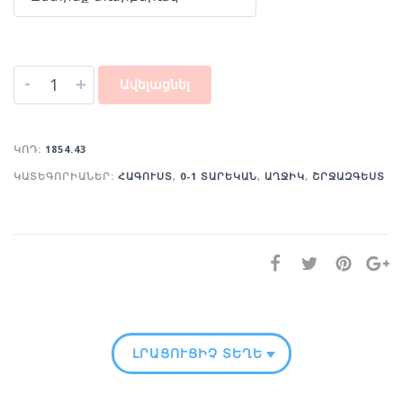
-
+
Ավելացնել
ԿՈԴ:
1854.43
ԿԱՏԵԳՈՐԻԱՆԵՐ:
ՀԱԳՈՒՍՏ
,
0-1 ՏԱՐԵԿԱՆ
,
ԱՂՋԻԿ
,
ՇՐՋԱԶԳԵՍՏ
ԼՐԱՑՈՒՑԻՉ ՏԵՂԵԿՈՒԹՅՈՒՆ