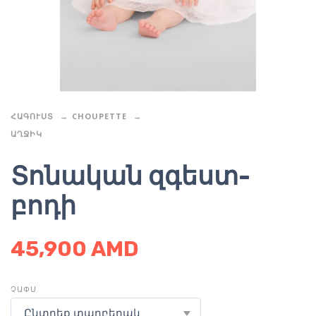
ՀԱԳՈՒՍՏ
CHOUPETTE
ԱՂՋԻԿ
Տոնական զգեստ-
բոդի
45,900
AMD
ՉԱՓՍ
Ընտրեք տարբերակ