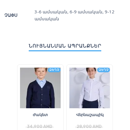
3-6 ամսական
,
6-9 ամսական
,
9-12
ՉԱՓՍ
ամսական
ՆՈՒՅՆԱՆՄԱՆ ԱՊՐԱՆՔՆԵՐ
ԶԵՂՉ
ԶԵՂՉ
Ժակետ
Վերնաշապիկ
Վ
34,900
AMD
28,900
AMD
2