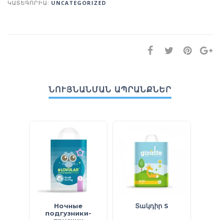
ԿԱՏԵԳՈՐԻԱ:
UNCATEGORIZED
ՆՈՒՅՆԱՆՄԱՆ ԱՊՐԱՆՔՆԵՐ
Ночные
Տակդիր S
Կր
подгузники-