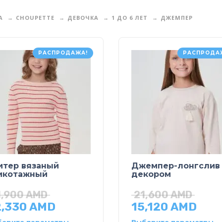
А
CHOUPETTE
ДЕВОЧКА
1 ДО 6 ЛЕТ
ДЖЕМПЕР
РАСПРОДАЖА!
РАСПРОДА
итер вязаный
Джемпер-лонгслив
икотажный
декором
1,900
AMD
21,600
AMD
2,330
AMD
15,120
AMD