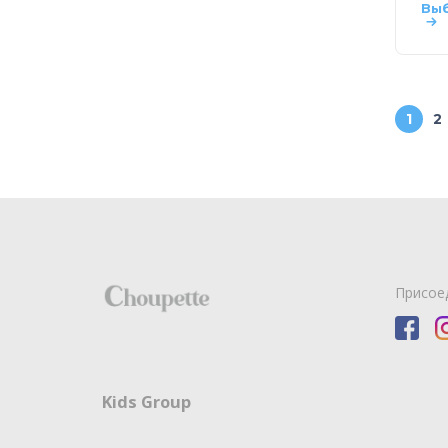
Вы
1
2
Присое
Kids Group