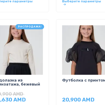
берите параметры
Выберите параметры
РАСПРОДАЖА!
долазка из
Футболка с принто
икоатажа, бежевый
0,900
AMD
4,630
AMD
20,900
AMD