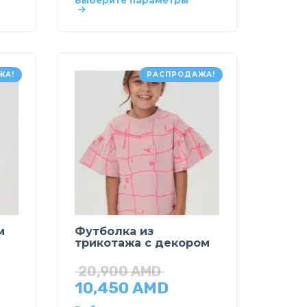
Выберите параметры
ЖА!
РАСПРОДАЖА!
м
Футболка из
трикотажа с декором
20,900
AMD
10,450
AMD