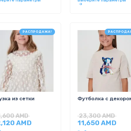
берите параметры
Выберите параметры
РАСПРОДАЖА!
РАСПРОДА
узка из сетки
Футболка с декоро
1,600
AMD
23,300
AMD
,120
AMD
11,650
AMD