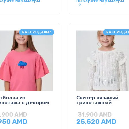
берите параметры
Выберите параметры
РАСПРОДАЖА!
РАСПРОДА
тболка из
Свитер вязаный
икотажа с декором
трикотажный
9,900
AMD
31,900
AMD
,950
AMD
25,520
AMD