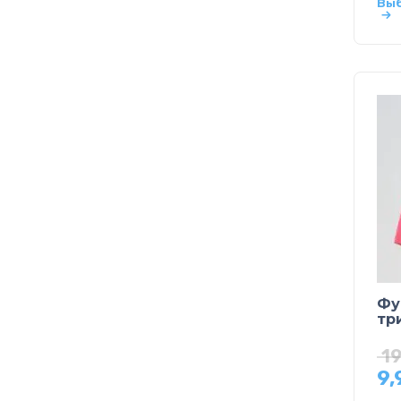
Вы
Фу
тр
1
9