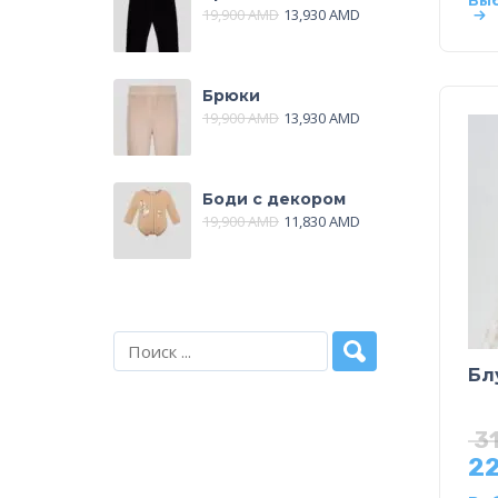
Вы
19,900
AMD
13,930
AMD
Брюки
19,900
AMD
13,930
AMD
Боди с декором
19,900
AMD
11,830
AMD
Бл
3
22