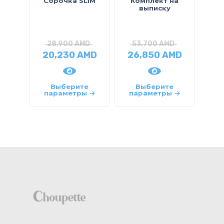
Сорочка SLIM
Комплект на
Кард
выписку
28,900
AMD
53,700
AMD
2
20,230
AMD
26,850
AMD
10
Выберите
Выберите
параметры
параметры
па