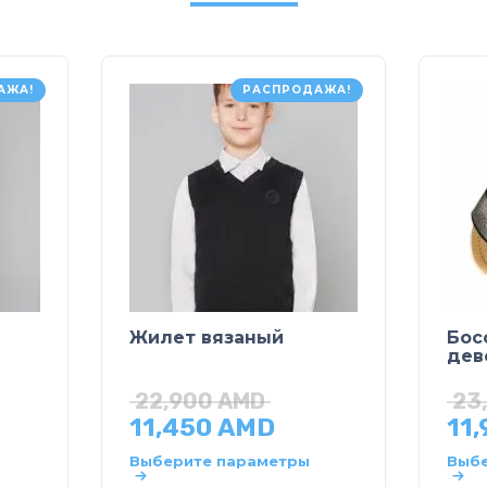
АЖА!
РАСПРОДАЖА!
Жилет вязаный
Бос
дев
22,900
AMD
23
11,450
AMD
11
Выберите параметры
Выбе