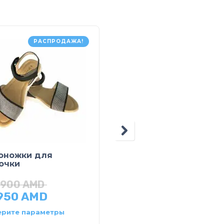
РАСПРОДАЖА!
РАСПРОДАЖ
оножки для
Комплект на выписк
очки
,900
AMD
53,700
AMD
,950
AMD
26,850
AMD
рите параметры
Выберите параметры