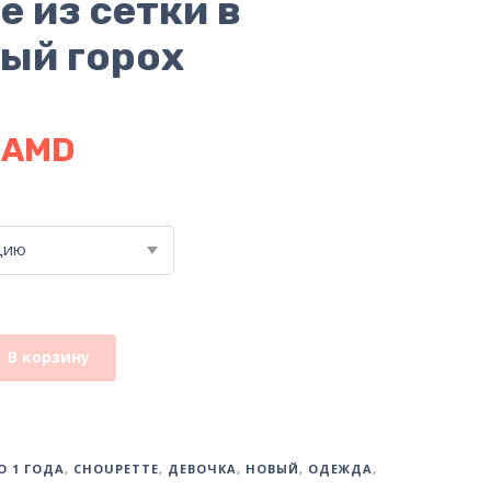
е из сетки в
ый горох
0
AMD
цию
В корзину
О 1 ГОДА
,
CHOUPETTE
,
ДЕВОЧКА
,
НОВЫЙ
,
ОДЕЖДА
,