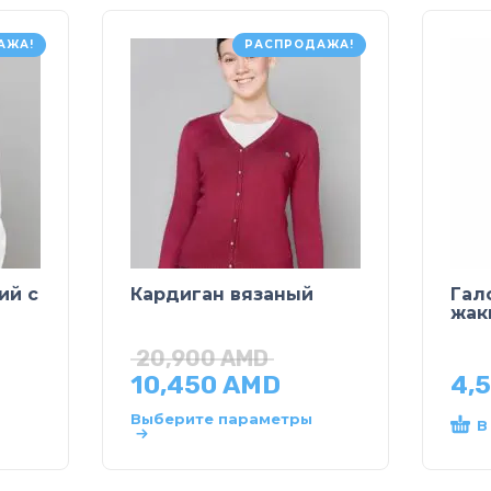
АЖА!
РАСПРОДАЖА!
ий с
Кардиган вязаный
Гал
жак
20,900
AMD
10,450
AMD
4,
Выберите параметры
В