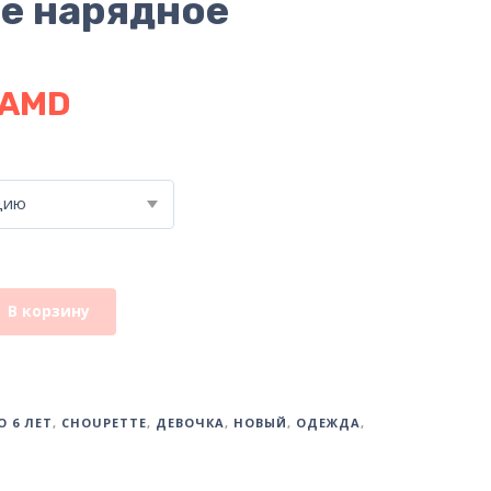
е нарядное
AMD
цию
В корзину
О 6 ЛЕТ
,
CHOUPETTE
,
ДЕВОЧКА
,
НОВЫЙ
,
ОДЕЖДА
,