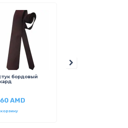
РАСПРОДАЖ
стук бордовый
Жилет классический
кард
29,900
AMD
560
AMD
14,950
AMD
Выберите параметры
 корзину