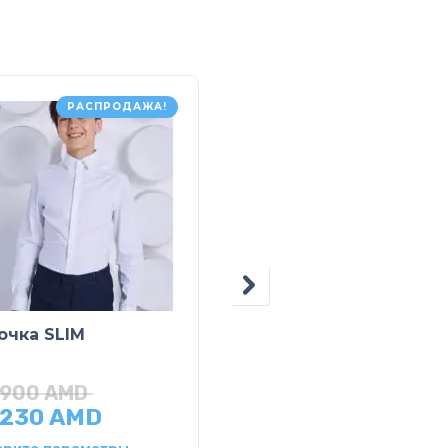
РАСПРОДАЖА!
РАСПРОДАЖ
очка SLIM
Жилет вязаный
,900
AMD
25,900
AMD
,230
AMD
12,950
AMD
рите параметры
Выберите параметры