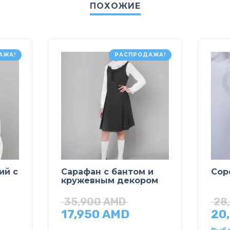
ПОХОЖИЕ
АЖА!
РАСПРОДАЖА!
ий с
Сарафан с бантом и
Сор
кружевным декором
35,900
AMD
28
17,950
AMD
20
Выбе