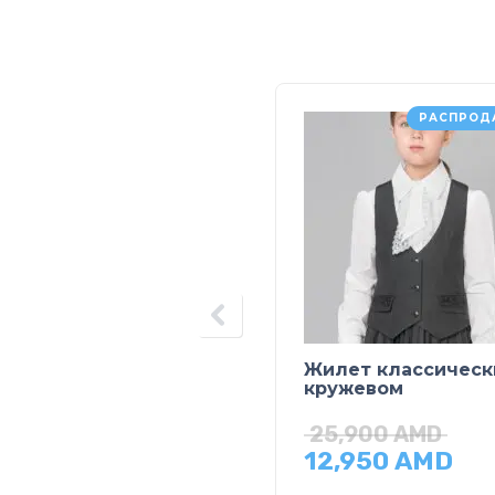
РАСПРОД
Жилет классическ
кружевом
25,900
AMD
12,950
AMD