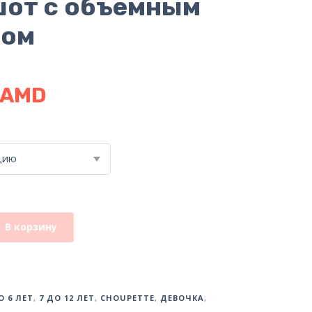
от с объемным
ром
AMD
цию
В корзину
О 6 ЛЕТ
,
7 ДО 12 ЛЕТ
,
CHOUPETTE
,
ДЕВОЧКА
,