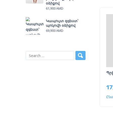
օձիքով
61,900
AMD
Կապույտ զգեստ՝
պոկովի օձիքով
69,900
AMD
Պր
17
Ընտ