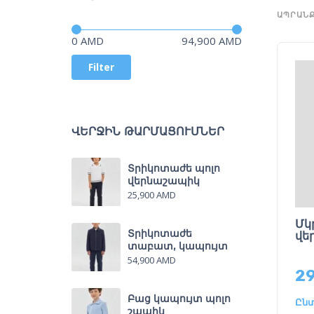
ԱՊՐԱՆՔ
Գին
—
0 AMD
94,900 AMD
Filter
ՎԵՐՋԻՆ ԹԱՐՄԱՑՈՒՄՆԵՐ
Տրիկոտաժե պոլո
վերնաշապիկ
25,900
AMD
Մկ
Տրիկոտաժե
վե
տաբատ, կապույտ
54,900
AMD
2
Բաց կապույտ պոլո
Ընտ
շապիկ