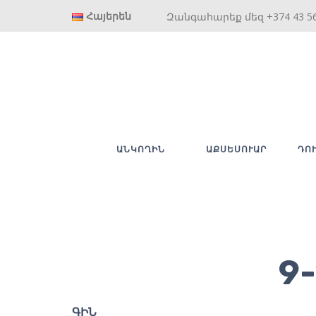
Հայերեն
Զանգահարեք մեզ +374 43 5
ԱՆԿՈՂԻՆ
ԱՔՍԵՍՈՒԱՐ
ԴՈ
9
ԳԻՆ