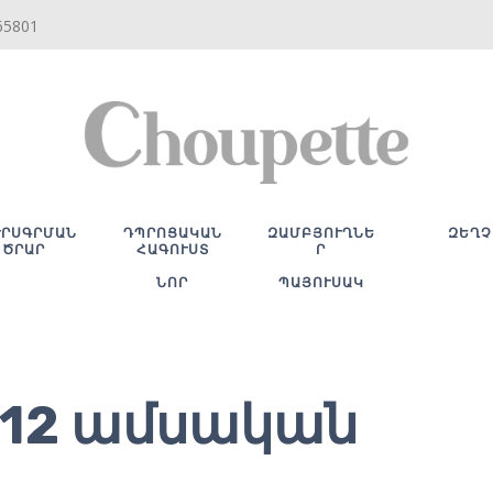
65801
ՒՐՍԳՐՄԱՆ
ԴՊՐՈՑԱԿԱՆ
ԶԱՄԲՅՈՒՂՆԵ
ԶԵՂՉ
ԾՐԱՐ
ՀԱԳՈՒՍՏ
Ր
ՆՈՐ
ՊԱՅՈՒՍԱԿ
-12 ամսական