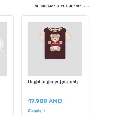
ՏԵՍԱԿԱՎՈՐԵԼ ԸՍՏ ՎԵՐՋԻՆԻ
Ապլիկացիայով շապիկ
17,900
AMD
Ընտրել