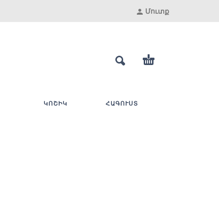
Մուտք
ԿՈՇԻԿ
ՀԱԳՈՒՍՏ