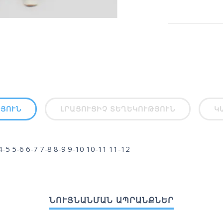
ՅՈՒՆ
ԼՐԱՑՈՒՑԻՉ ՏԵՂԵԿՈՒԹՅՈՒՆ
Կ
5 5-6 6-7 7-8 8-9 9-10 10-11 11-12
ՆՈՒՅՆԱՆՄԱՆ ԱՊՐԱՆՔՆԵՐ