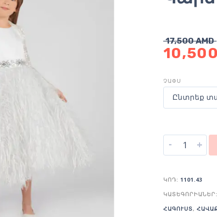
17,500
AMD
10,50
ՉԱՓՍ
Ընտրեք տ
-
+
ԿՈԴ:
1101.43
ԿԱՏԵԳՈՐԻԱՆԵՐ
ՀԱԳՈՒՍՏ
,
ՀԱՎԱ