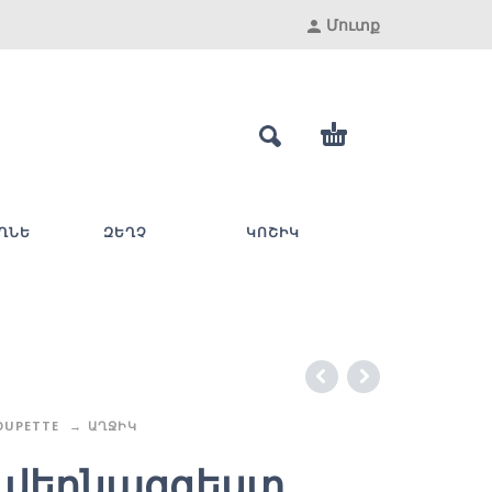
Մուտք
ՂՆԵ
ԶԵՂՉ
ԿՈՇԻԿ
OUPETTE
ԱՂՋԻԿ
 վերնազգեստ