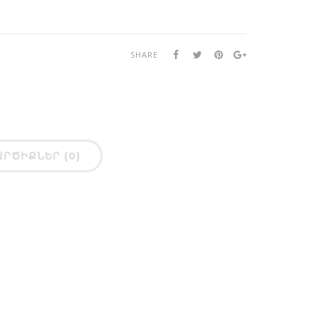
SHARE
ԱՐԾԻՔՆԵՐ (0)