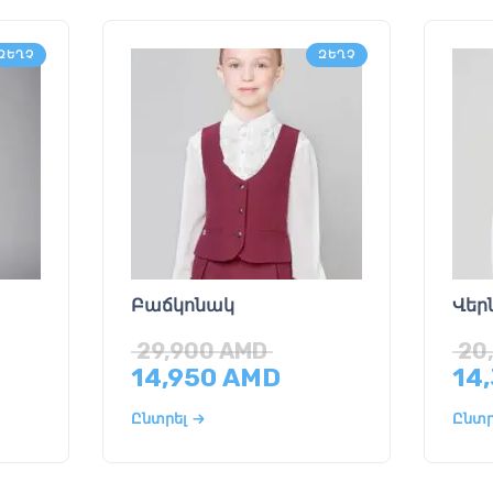
ԶԵՂՉ
ԶԵՂՉ
Բաճկոնակ
Վեր
29,900
AMD
20
14,950
AMD
14
Ընտրել
Ընտր