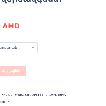
0
AMD
արբերակ
Ավելացնել
:
7-12 ՏԱՐԵԿԱՆ
,
CHOUPETTE
,
ԱՂՋԻԿ
,
ԶԵՂՉ
,
ՔԱԾՈՒ