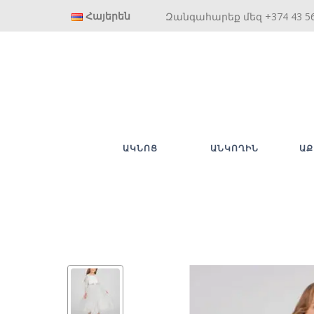
Հայերեն
Զանգահարեք մեզ +374 43 5
ԱԿՆՈՑ
ԱՆԿՈՂԻՆ
ԱՔ