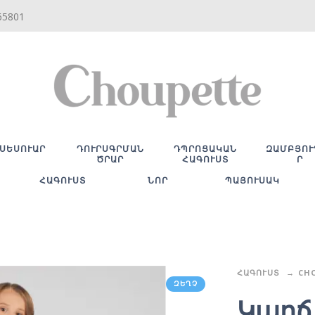
65801
ՍԵՍՈՒԱՐ
ԴՈՒՐՍԳՐՄԱՆ
ԴՊՐՈՑԱԿԱՆ
ԶԱՄԲՅՈՒ
ԾՐԱՐ
ՀԱԳՈՒՍՏ
Ր
ՀԱԳՈՒՍՏ
ՆՈՐ
ՊԱՅՈՒՍԱԿ
ՀԱԳՈՒՍՏ
CH
ԶԵՂՉ
Կարճ