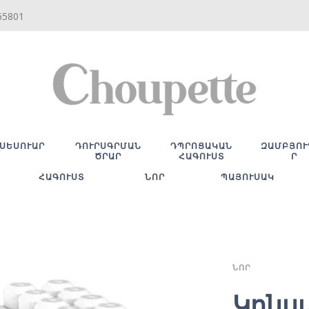
65801
ՍԵՍՈՒԱՐ
ԴՈՒՐՍԳՐՄԱՆ
ԴՊՐՈՑԱԿԱՆ
ԶԱՄԲՅՈՒ
ԾՐԱՐ
ՀԱԳՈՒՍՏ
Ր
ՀԱԳՈՒՍՏ
ՆՈՐ
ՊԱՅՈՒՍԱԿ
ՆՈՐ
Կոնս