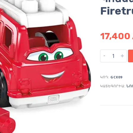
Firet
17,400
-
+
ԿՈԴ:
GCX09
ԿԱՏԵԳՈՐԻԱ:
ՆՈ