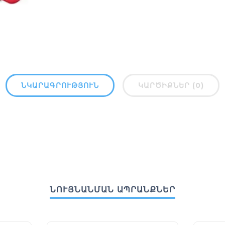
ՆԿԱՐԱԳՐՈՒԹՅՈՒՆ
ԿԱՐԾԻՔՆԵՐ (0)
ՆՈՒՅՆԱՆՄԱՆ ԱՊՐԱՆՔՆԵՐ