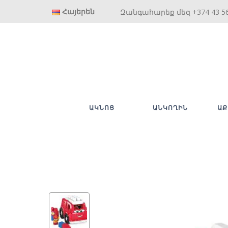
Հայերեն
Զանգահարեք մեզ +374 43 5
ԱԿՆՈՑ
ԱՆԿՈՂԻՆ
ԱՔ