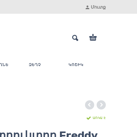
Մուտք
ՂՆԵ
ԶԵՂՉ
ԿՈՇԻԿ
ԱՌԿԱ Է
տրուկտոր Freddy