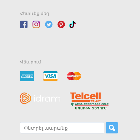
Հետևեք մեզ
Վճարում