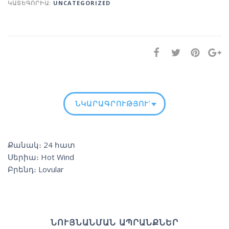
ԿԱՏԵԳՈՐԻԱ:
UNCATEGORIZED
ՆԿԱՐԱԳՐՈՒԹՅՈՒՆ
Քանակ։ 24 հատ
Սերիա։ Hot Wind
Բրենդ։ Lovular
ՆՈՒՅՆԱՆՄԱՆ ԱՊՐԱՆՔՆԵՐ