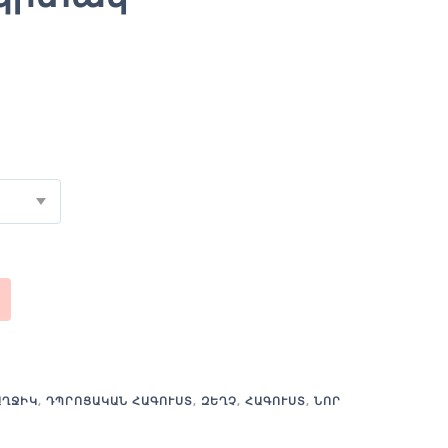
ԱՂՋԻԿ
,
ԴՊՐՈՑԱԿԱՆ ՀԱԳՈՒՍՏ
,
ԶԵՂՉ
,
ՀԱԳՈՒՍՏ
,
ՆՈՐ