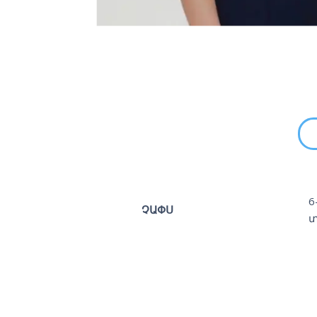
6
ՉԱՓՍ
տ