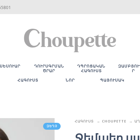
65801
ՍԵՍՈՒԱՐ
ԴՈՒՐՍԳՐՄԱՆ
ԴՊՐՈՑԱԿԱՆ
ԶԱՄԲՅՈՒ
ԾՐԱՐ
ՀԱԳՈՒՍՏ
Ր
ՀԱԳՈՒՍՏ
ՆՈՐ
ՊԱՅՈՒՍԱԿ
ՀԱԳՈՒՍՏ
CHOUPETTE
ԱՂ
ԶԵՂՉ
Ջեմպեր ս