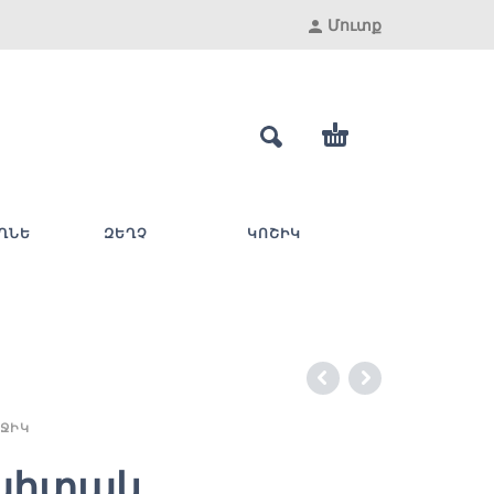
Մուտք
ՂՆԵ
ԶԵՂՉ
ԿՈՇԻԿ
ՋԻԿ
պիտակ