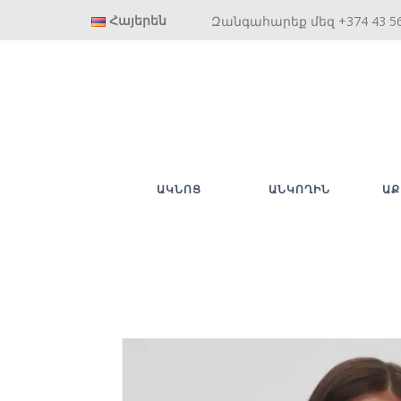
Հայերեն
Զանգահարեք մեզ +374 43 5
ԱԿՆՈՑ
ԱՆԿՈՂԻՆ
ԱՔ