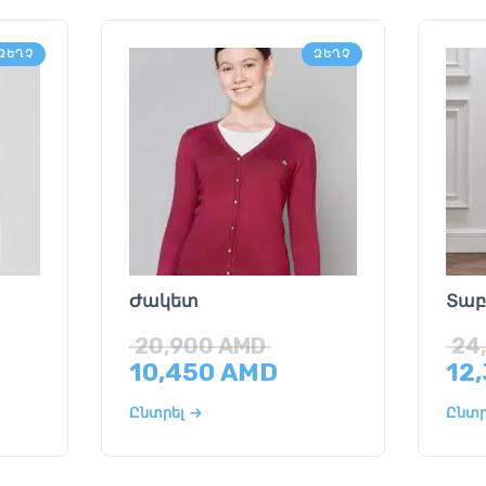
ԶԵՂՉ
ԶԵՂՉ
Ժակետ
Տա
20,900
AMD
24
10,450
AMD
12
Ընտրել
Ընտր