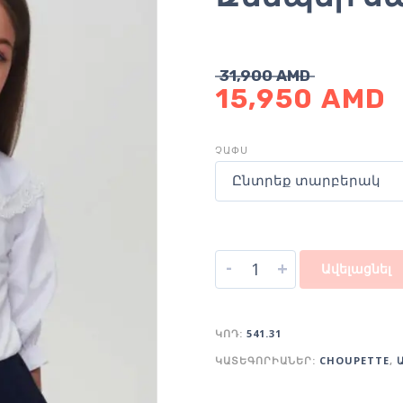
31,900
AMD
15,950
AMD
ՉԱՓՍ
Ընտրեք տարբերակ
-
+
Ավելացնել
ԿՈԴ:
541.31
ԿԱՏԵԳՈՐԻԱՆԵՐ:
CHOUPETTE
,