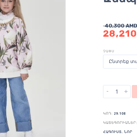
40,300
AM
28,21
ՉԱՓՍ
Ընտրեք տ
-
+
ԿՈԴ:
29.108
ԿԱՏԵԳՈՐԻԱՆԵՐ
ՀԱԳՈՒՍՏ
,
ՆՈՐ