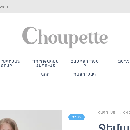
65801
ՒՐՍԳՐՄԱՆ
ԴՊՐՈՑԱԿԱՆ
ԶԱՄԲՅՈՒՂՆԵ
ԶԵՂՉ
ԾՐԱՐ
ՀԱԳՈՒՍՏ
Ր
ՆՈՐ
ՊԱՅՈՒՍԱԿ
ՀԱԳՈՒՍՏ
CH
ԶԵՂՉ
Ջեմպ