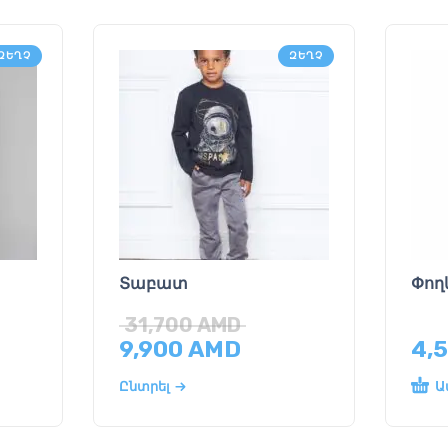
ԶԵՂՉ
ԶԵՂՉ
Տաբատ
Փո
31,700
AMD
9,900
AMD
4,
Ա
Ընտրել