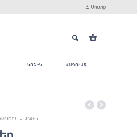
Մուտք
ԿՈՇԻԿ
ՀԱԳՈՒՍՏ
OUPETTE
ԱՂՋԻԿ
եր