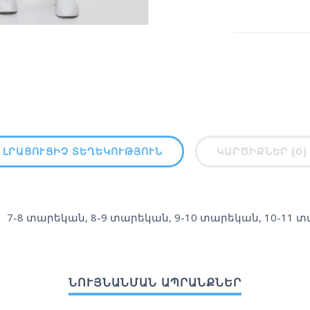
ԼՐԱՑՈՒՑԻՉ ՏԵՂԵԿՈՒԹՅՈՒՆ
ԿԱՐԾԻՔՆԵՐ (0)
7-8 տարեկան
,
8-9 տարեկան
,
9-10 տարեկան
,
10-11 
ՆՈՒՅՆԱՆՄԱՆ ԱՊՐԱՆՔՆԵՐ