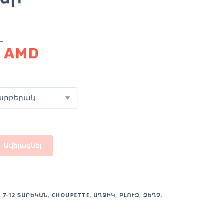
D
0
AMD
արբերակ
Ավելացնել
:
7-12 ՏԱՐԵԿԱՆ
,
CHOUPETTE
,
ԱՂՋԻԿ
,
ԲԼՈՒԶ
,
ԶԵՂՉ
,