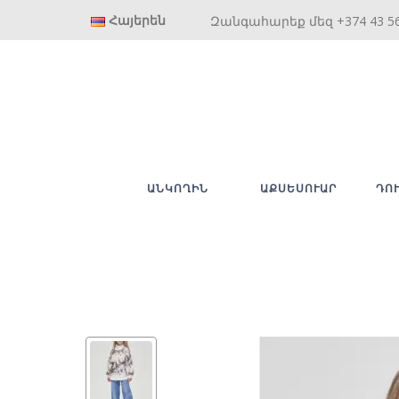
Հայերեն
Զանգահարեք մեզ +374 43 5
ԱՆԿՈՂԻՆ
ԱՔՍԵՍՈՒԱՐ
ԴՈ