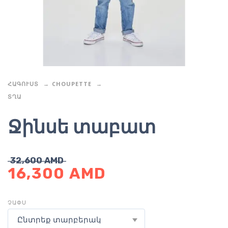
ՀԱԳՈՒՍՏ
CHOUPETTE
ՏՂԱ
Ջինսե տաբատ
32,600
AMD
16,300
AMD
ՉԱՓՍ
Ընտրեք տարբերակ