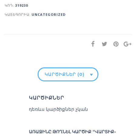
ԿՈԴ:
319230
ԿԱՏԵԳՈՐԻԱ:
UNCATEGORIZED
ԿԱՐԾԻՔՆԵՐ (0)
ԿԱՐԾԻՔՆԵՐ
դեռևս կարծիքներ չկան
ԱՌԱՋԻՆԸ ԹՈՂՆԵԼ ԿԱՐԾԻՔ “ՎԱՐՏԻՔ-