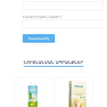
ԷԼԵԿՏՐՈՆԱՅԻՆ ՀԱՍՑԵ
*
ՆՈՒՅՆԱՆՄԱՆ ԱՊՐԱՆՔՆԵՐ