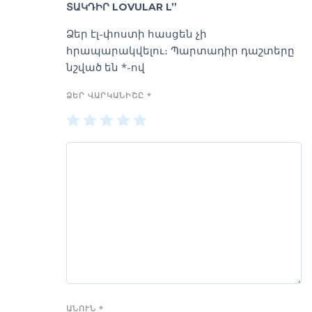
ՏԱԿԴԻՐ LOVULAR L”
Ձեր էլ-փոստի հասցեն չի
հրապարակվելու։
Պարտադիր դաշտերը
նշված են
*
-ով
ՁԵՐ ՎԱՐԿԱՆԻՇԸ
*
1
2
3
4
5
of
of
of
of
of
5
5
5
5
5
stars
stars
stars
stars
stars
ԱՆՈՒՆ
*