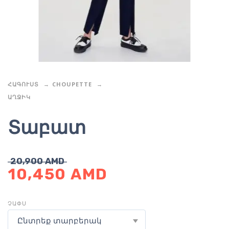
ՀԱԳՈՒՍՏ
CHOUPETTE
ԱՂՋԻԿ
Տաբատ
20,900
AMD
10,450
AMD
ՉԱՓՍ
Ընտրեք տարբերակ