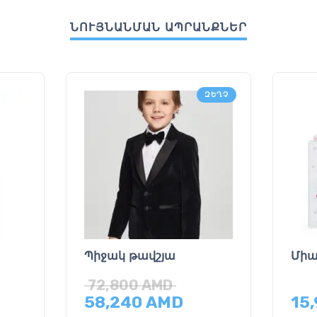
ՆՈՒՅՆԱՆՄԱՆ ԱՊՐԱՆՔՆԵՐ
ԶԵՂՉ
Պիջակ թավշյա
Միա
72,800
AMD
58,240
AMD
15