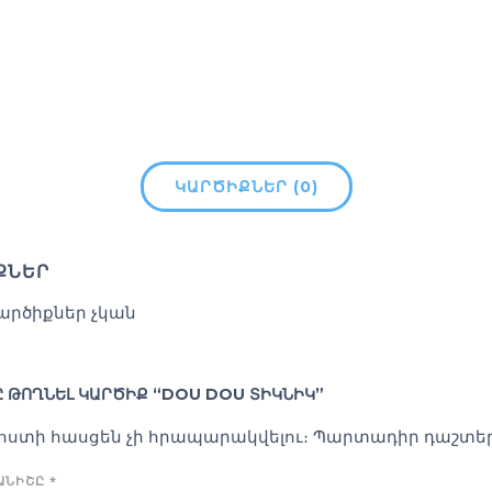
ԿԱՐԾԻՔՆԵՐ (0)
ՔՆԵՐ
արծիքներ չկան
 ԹՈՂՆԵԼ ԿԱՐԾԻՔ “DOU DOU ՏԻԿՆԻԿ”
փոստի հասցեն չի հրապարակվելու։
Պարտադիր դաշտեր
ԿԱՆԻՇԸ
*