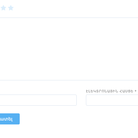
3
4
5
of
of
5
5
rs
stars
stars
ԷԼԵԿՏՐՈՆԱՅԻՆ ՀԱՍՑԵ
*