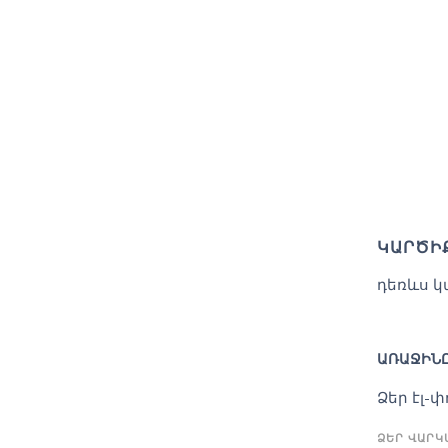
ԿԱՐԾԻ
դեռևս կ
ԱՌԱՋԻՆԸ
Ձեր էլ-
ՁԵՐ ՎԱՐ