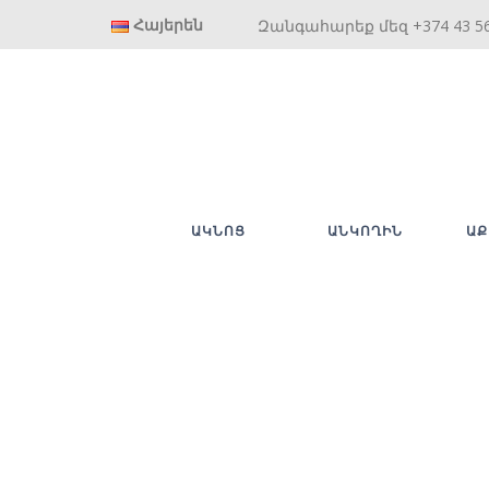
Հայերեն
Զանգահարեք մեզ +374 43 5
ԱԿՆՈՑ
ԱՆԿՈՂԻՆ
ԱՔ