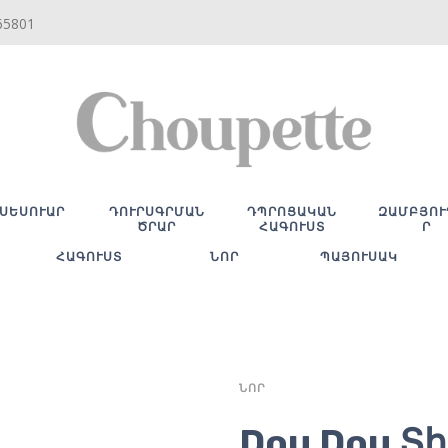
65801
ՍԵՍՈՒԱՐ
ԴՈՒՐՍԳՐՄԱՆ
ԴՊՐՈՑԱԿԱՆ
ԶԱՄԲՅՈՒ
ԾՐԱՐ
ՀԱԳՈՒՍՏ
Ր
ՀԱԳՈՒՍՏ
ՆՈՐ
ՊԱՅՈՒՍԱԿ
ՆՈՐ
Dou Dou Տ