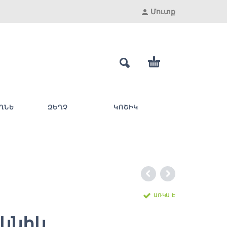
Մուտք
ՂՆԵ
ԶԵՂՉ
ԿՈՇԻԿ
ԱՌԿԱ Է
իկնիկ