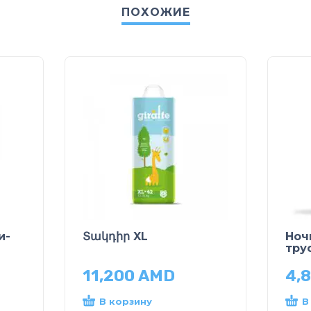
ПОХОЖИЕ
и-
Տակդիր XL
Ноч
тру
11,200
AMD
4,
В корзину
В