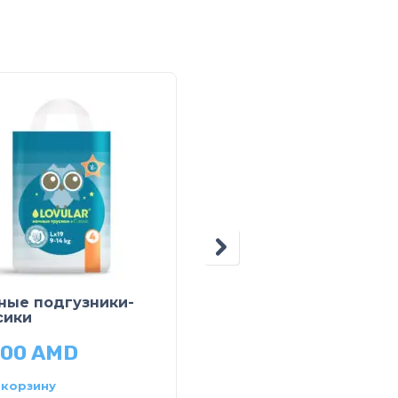
ные подгузники-
Подгузники
сики
800
AMD
11,200
AMD
 корзину
В корзину