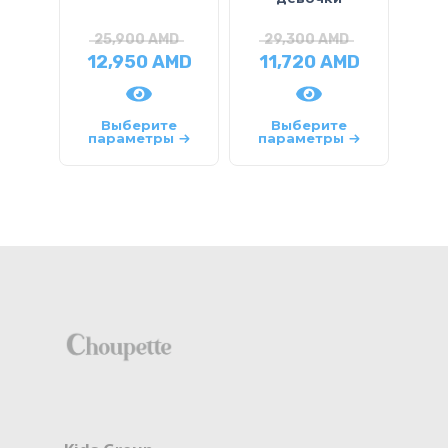
25,900
AMD
29,300
AMD
2
12,950
AMD
11,720
AMD
1
Выберите
Выберите
параметры
параметры
па