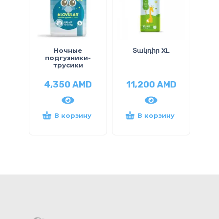
Ночные
Տակդիր XL
П
подгузники-
трусики
4,350
AMD
11,200
AMD
9
В корзину
В корзину
Ч