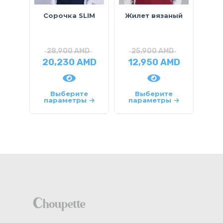
Сорочка SLIM
Жилет вязаный
Со
дл
28,900
AMD
25,900
AMD
1
20,230
AMD
12,950
AMD
1
Выберите
Выберите
параметры
параметры
па