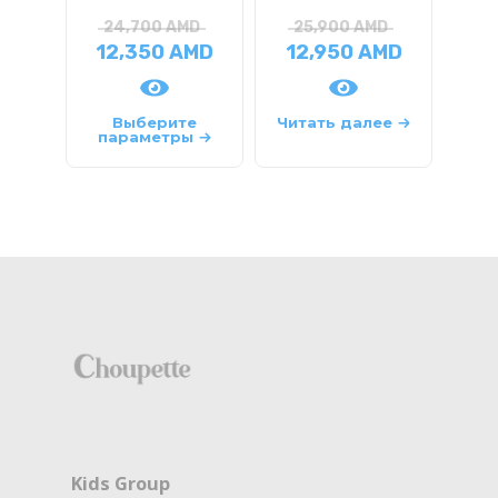
24,700
AMD
25,900
AMD
12,350
AMD
12,950
AMD
1
Выберите
Читать далее
параметры
па
Kids Group