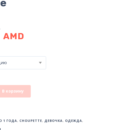
е
0
AMD
цию
В корзину
О 1 ГОДА
,
CHOUPETTE
,
ДЕВОЧКА
,
ОДЕЖДА
,
И