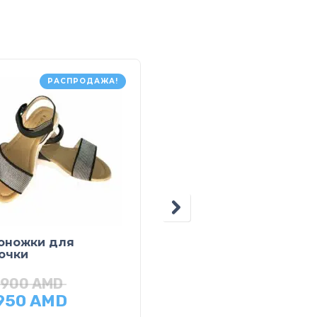
РАСПРОДАЖА!
РАСПРОДАЖ
оножки для
Жилет вязаный
очки
,900
AMD
28,600
AMD
,950
AMD
14,300
AMD