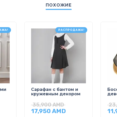
ПОХОЖИЕ
АЖА!
РАСПРОДАЖА!
ами
Сарафан с бантом и
Бос
кружевным декором
дев
35,900
AMD
23
17,950
AMD
11