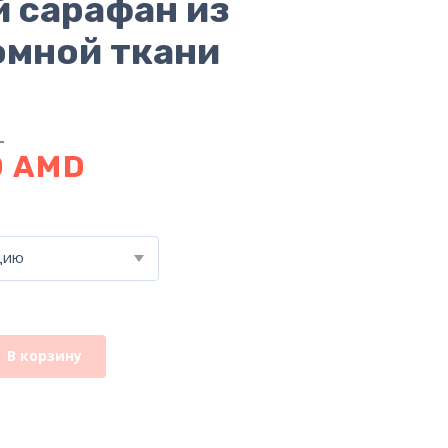
 сарафан из
мной ткани
0
AMD
цию
В корзину