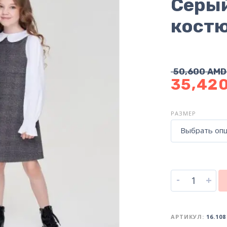
Серый
костю
50,600
AMD
35,42
РАЗМЕР
Выбрать оп
-
+
АРТИКУЛ:
16.108