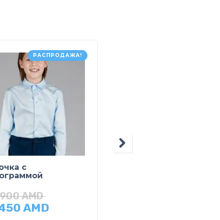
РАСПРОДАЖА!
РАСПРОДАЖ
очка с
Жилет классический
ограммой
,900
AMD
29,900
AMD
,450
AMD
14,950
AMD