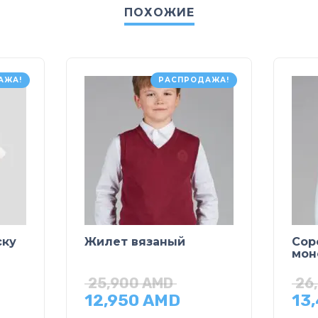
ПОХОЖИЕ
АЖА!
РАСПРОДАЖА!
ску
Жилет вязаный
Сор
мон
25,900
AMD
26
12,950
AMD
13