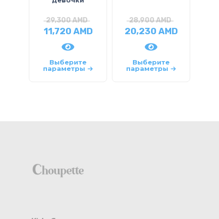
девочки
29,300
AMD
28,900
AMD
2
11,720
AMD
20,230
AMD
14
Выберите
Выберите
параметры
параметры
па