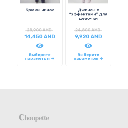
Брюки-чинос
Джинсы с
“эффектами” для
девочки
28,900
AMD
24,800
AMD
14,450
AMD
9,920
AMD
4
Выберите
Выберите
параметры
параметры