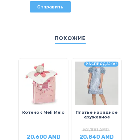
ПОХОЖИЕ
РАСПРОДАЖА!
Котенок Meli Melo
Платье нарядное
кружевное
52,100
AMD
3
20,600
AMD
20,840
AMD
1