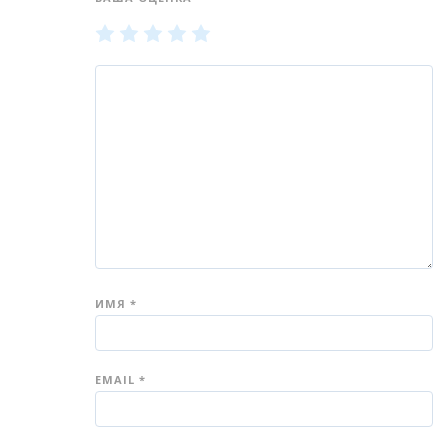
1
2
3
4
5
из
из
из
из
из
5
5
5
5
5
звёзд
звёзд
звёзд
звёзд
звёзд
ИМЯ
*
EMAIL
*